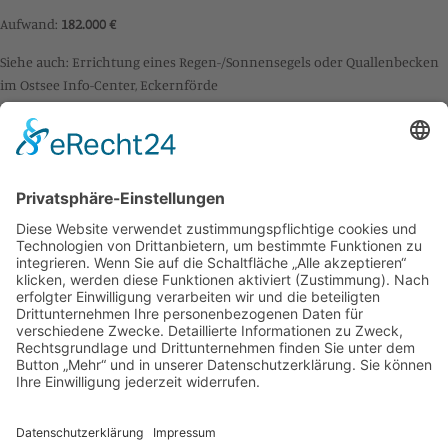
Aufwand:
182.000 €
Siehe auch:
Errichtung eines Regen-/Sonnensegels
oder
Quallenbecken
im Ostsee Info-Center, Eckernförde
IMPRESSUM
DATENSCHUTZ