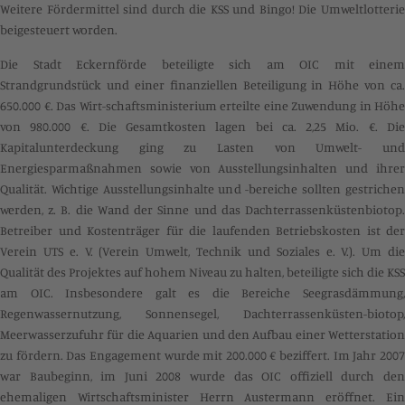
Weitere Fördermittel sind durch die KSS und Bingo! Die Umweltlotterie
beigesteuert worden.
Die Stadt Eckernförde beteiligte sich am OIC mit einem
Strandgrundstück und einer finanziellen Beteiligung in Höhe von ca.
650.000 €. Das Wirt-schaftsministerium erteilte eine Zuwendung in Höhe
von 980.000 €. Die Gesamtkosten lagen bei ca. 2,25 Mio. €. Die
Kapitalunterdeckung ging zu Lasten von Umwelt- und
Energiesparmaßnahmen sowie von Ausstellungsinhalten und ihrer
Qualität. Wichtige Ausstellungsinhalte und -bereiche sollten gestrichen
werden, z. B. die Wand der Sinne und das Dachterrassenküstenbiotop.
Betreiber und Kostenträger für die laufenden Betriebskosten ist der
Verein UTS e. V. (Verein Umwelt, Technik und Soziales e. V.). Um die
Qualität des Projektes auf hohem Niveau zu halten, beteiligte sich die KSS
am OIC. Insbesondere galt es die Bereiche Seegrasdämmung,
Regenwassernutzung,
Sonnensegel,
Dachterrassenküsten-biotop,
Meerwasserzufuhr für die Aquarien und den Aufbau einer Wetterstation
zu fördern. Das Engagement wurde mit 200.000 € beziffert. Im Jahr 2007
war Baubeginn, im Juni 2008 wurde das OIC offiziell durch den
ehemaligen Wirtschaftsminister Herrn Austermann eröffnet. Ein