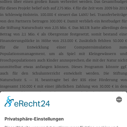
sollten über einen großen Raum verbreitet werden. Das Gesamtbudget
für dieses Projekt belief sich auf 2,75 Mio. € für die Zeit vom 2009 bis 2013
in Schleswig-Holstein. 100.000 € steuert das LANU bei. Transferbeiträge
von den Partnern betrugen 300.000 €. Damit verblieb ein Restbudget für
die Stiftung Naturschutz von 2,35 Mio. €. Das MLUR hatte allerdings den
Betrag von 2,1 Mio. € als Obergrenze festgesetzt, somit bestand eine
Finanzierungslücke in Höhe von 253.000 €. Zusätzlich fehlten 50.000 €
für die Entwicklung einer Computersimulation zum
Populationsmanagement, um als Spiel mit Kleingewässern und
Froschpopulationen auch Kinder anzusprechen, die mit der Natur nicht
unmittelbar etwas anfangen können. Dieses Programm könnte ggf.
auch für den Schulunterricht entwickelt werden. Die Stiftung
Naturschutz S. – H. beantragte bei der KSS eine Förderung von
insgesamt 150.000 € mit einer jährlichen Zahlung von 30.000 € in den
Jahren 2009 bis 2013. Diese Fördersumme wurde durch einen Beitrag der
EU verdoppelt, so dass dadurch 300.000 € für die Umsetzung der o. a.
Maßnahmen zur Verfügung standen.
Aufwand:
150.000 €