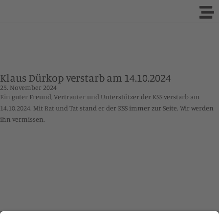
Klaus Dürkop verstarb am 14.10.2024
25. November 2024
Ein guter Freund, Vertrauter und Unterstützer der KSS verstarb am
14.10.2024. Mit Rat und Tat stand er der KSS immer zur Seite. Wir werden
ihn vermissen.