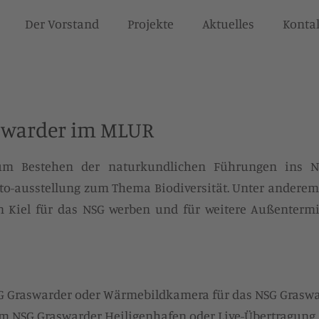
Der Vorstand
Projekte
Aktuelles
Konta
swarder im MLUR
zum Bestehen der naturkundlichen Führungen ins N
to-ausstellung zum Thema Biodiversität. Unter anderem 
 Kiel für das NSG werben und für weitere Außentermi
G Graswarder
oder
Wärmebildkamera für das NSG Grasw
m NSG Graswarder Heiligenhafen
oder
Live-Übertragung