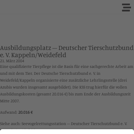
Ausbildungsplatz – Deutscher Tierschutzbund
e. V. Kappeln/Weidefeld
21. März 2004
Eine qualifizierte Tierpflege ist die Basis für eine sachgerechte Arbeit am
und mit dem Tier. Der Deutsche Tierschutzbund e. V. in
Weidefeld/Kappeln organisierte eine zusätzliche Lehrlingsstelle (drei
Azubis wurden insgesamt ausgebildet). Die KSS trug hierfür die vollen
Ausbildungskosten (gesamt 20.016 €) bis zum Ende der Ausbildungszeit
Mitte 2007.
Aufwand:
20.016 €
Siehe auch:
Seevogelrettungsstation – Deutscher Tierschutzbund e. V.
Kappeln/Weidefeld