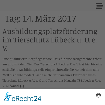
Tag:
14. März 2017
Ausbildungsplatzförderung
im Tierschutz Lübeck u. U. e.
V.
Eine qualifizierte Tierpflege ist die Basis für eine sachgerechte Arbeit
am und mit dem Tier. Der Tierschutz Lübeck u. U. e. V. hat hierfür eine
zusätzliche Ausbildungsstelle eingerichtet, die die KSS seit dem Jahr
2008 bis heute fördert. Siehe auch: Neubau eines Kleintierhauses
Tierschutz Lübeck u. U. e. V. und Tierschutz-Magazin, TS Lübeck u. U. e.
V.. Aufwand: […]
IMPRESSUM
DATENSCHUTZ